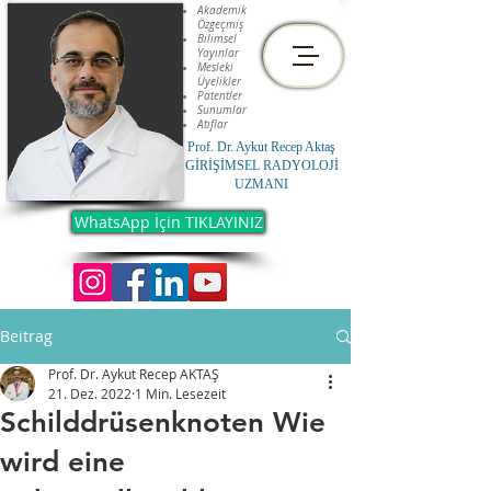
Akademik
Özgeçmiş
Bilimsel
Yayınlar
Mesleki
Üyelikler
Patentler
Sunumlar
Atıflar
Prof. Dr. Aykut Recep Aktaş
GİRİŞİMSEL RADYOLOJİ
UZMANI
WhatsApp İçin TIKLAYINIZ
Beitrag
Prof. Dr. Aykut Recep AKTAŞ
21. Dez. 2022
1 Min. Lesezeit
Schilddrüsenknoten Wie
wird eine