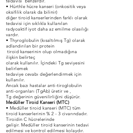
tedavisi benzerdir.
• Hürthle hücre kanseri (onkositik veya
oksifilik olarak da bilinir)
diğer tiroid kanserlerinden farklı olarak
tedavisi için sıklıkla kullanılan
radyoaktif iyot daha az emilme olasılığı
vardır.
• Thyroglobulin (kısaltılmış Tg) olarak
adlandırılan bir protein
tiroid kanserinin olup olmadığına
ilişkin belirteç
olarak kullanılır. İçindeki Tg seviyesini
belirlemek
tedaviye cevabı değerlendirmek için
kullanılır.
Ancak bazı hastalar anti-tiroglobulin
anti-organları (TgAb) üretir ve ,
Tg değerinin güvenilirliğini düşürür.
Medüller Tiroid Kanseri (MTC)
• Medüller tiroid kanseri (MTC) tüm
tiroid kanserlerinin % 2 - 3 civarındadır.
Tiroidin C hücrelerinde
gelişir. Medüller tiroid kanserinin tedavi
edilmesi ve kontrol edilmesi kolaydır.