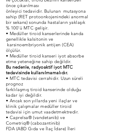
önce çıkarılması
önleyici tedavidir. Bulunan mutasyona
sahip (RET protoonkojenindeki anormal
bir sekans) sonunda hastaların yaklaşık
% 100'ü MTC gelişir.
• Medüller tiroid kanserlerinde kanda
genellikle kalsitonin ve
karsinoembriyonik antijen (CEA)
ölçülür.
• Medüller tiroid kanseri iyot absorbe
etme yeteneğine sahip değildir.
Bu nedenle, radyoaktif iyot MTC
tedavisinde kullanılmamalıdır.
• MTC tedavisi cerrahidir. Uzun süreli
prognoz
farklılaşmış tiroid kanserinde olduğu
kadar iyi değildir.
• Ancak son yıllarda yeni ilaçlar ve
klinik çalışmalar medüller tiroid
tedavisi için umut vaadetmektredir.
• Caprelsa® (vandetanib) ve
Cometriq® (cabozantinib)
FDA (ABD Gıda ve İlaç İdare) İleri