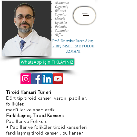
Akademik
Özgeçmiş
Bilimsel
Yayınlar
Mesleki
Üyelikler
Patentler
Sunumlar
Atıflar
Prof. Dr. Aykut Recep Aktaş
GİRİŞİMSEL RADYOLOJİ
UZMANI
WhatsApp İçin TIKLAYINIZ
Tiroid Kanseri Türleri
Dört tip tiroid kanseri vardır: papiller,
foliküler,
medüller ve anaplastik.
Farklılaşmış Tiroid Kanseri:
Papiller ve Foliküler
• Papiller ve foliküler tiroid kanserleri
farklılaşmış tiroid kanseri, bu kanser