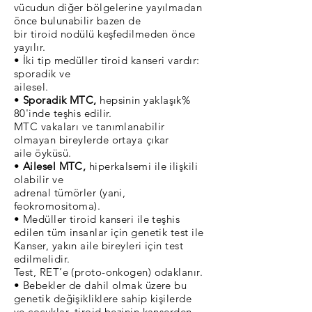
vücudun diğer bölgelerine yayılmadan
önce bulunabilir bazen de
bir tiroid nodülü keşfedilmeden önce
yayılır.
• İki tip medüller tiroid kanseri vardır:
sporadik ve
ailesel.
•
Sporadik MTC,
hepsinin yaklaşık%
80'inde teşhis edilir.
MTC vakaları ve tanımlanabilir
olmayan bireylerde ortaya çıkar
aile öyküsü.
•
Ailesel MTC,
hiperkalsemi ile ilişkili
olabilir ve
adrenal tümörler (yani,
feokromositoma).
• Medüller tiroid kanseri ile teşhis
edilen tüm insanlar için genetik test ile
Kanser, yakın aile bireyleri için test
edilmelidir.
Test, RET’e (proto-onkogen) odaklanır.
• Bebekler de dahil olmak üzere bu
genetik değişikliklere sahip kişilerde
ve çocuklar, tiroid bezinin kanserden