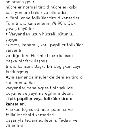
anlamına gelir
hücreler normal tiroid hücreleri gibi
bazı yönlere bakar ve etki eder.
• Papiller ve foliküler tiroid kanserleri;
Tüm tiroid kanserlerinin% 90'ı. Çok
yavaş büyürler.
• Varyantları uzun hücreli, sütunlu,
yaygın
skleroz, kabaralı, katı, papiller foliküler
varyantı,
ve diğerleri. Hürthle hücre kanseri
başka bir farklılaşmış
tiroid kanseri. Başka bir değişken zayıf
farklılaşmış
Aynı zamanda insüler de denilen tiroid
karsinomu. Bazı
varyantlar daha agresif bir şekilde
büyüme ve yayılma eğilimindedir.
Tipik papiller veya foliküler tiroid
kanserleri.
• Erken teşhis edilirse papiller ve
foliküler tiroid kanserleri
başarıyla tedavi edilebilir. Tedavi ve
yönetimi