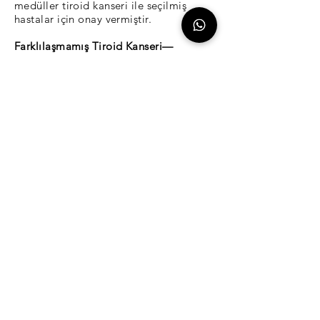
medüller tiroid kanseri ile seçilmiş
hastalar için onay vermiştir.
Farklılaşmamış Tiroid Kanseri—
Anaplastik Tiroid Kanseri (ATC)
• En az görülen anaplastik tiroid
karsinomu (ATK)
Tiroid kanseri türü, tüm tiroid
kanserlerinin % 1'ini oluşturuyor.
• 60 yaşın üzerindeki kişilerde genç
insanlar olduğundan daha sık görülür.
• Birçok insanda farklılaşmış tiroid
kanseri dahil olmak üzere diğer tiroid
kanser formlarıyla birlikte görülür.
• Anaplastik tiroid kanseri ayrıca şu
şekilde de ifade edilir:
farklılaşmamış tiroid kanseri. Bu,
hücrelerin yaptığı normal tiroid
hücreleri gibi görünmüyor veya
davranmıyorlar. anlamına gelir.
Sonuç olarak, bu tümörler radyoaktif
iyotlara karşı dirençlidir.
• Bu nadir görülen tiroid kanseri
türünün kontrol edilmesi güçtür ve