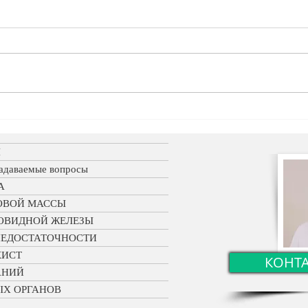
Биопсия легкого с
Оста
трехмерной томографией
гига
вызв
Я
гепа
задаваемые вопросы
А
ОВОЙ МАССЫ
ТОВИДНОЙ ЖЕЛЕЗЫ
НЕДОСТАТОЧНОСТИ
КИСТ
КОНТ
АНИЙ
ЫХ ОРГАНОВ