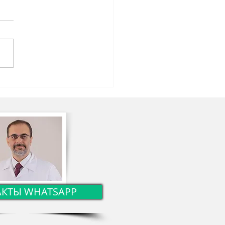
новка роста
нтского рака печени,
анного вирусом
тита, методом TAKE
АКТЫ WHATSAPP