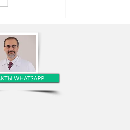
новка роста
нтского рака печени,
анного вирусом
тита, методом TAKE
АКТЫ WHATSAPP