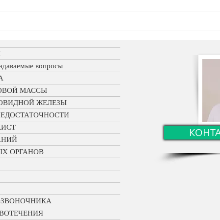
Биопсия легкого с
Оста
трехмерной томографией
гига
вызв
Я
гепа
задаваемые вопросы
А
ОВОЙ МАССЫ
ТОВИДНОЙ ЖЕЛЕЗЫ
НЕДОСТАТОЧНОСТИ
КИСТ
КОНТ
АНИЙ
ЫХ ОРГАНОВ
ПОЗВОНОЧНИКА
ОВОТЕЧЕНИЯ