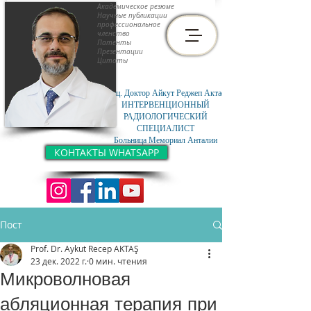
Академическое резюме
Научные публикации
профессиональное
членство
Патенты
Презентации
Цитаты
Доц. Доктор Айкут Реджеп Актас
ИНТЕРВЕНЦИОННЫЙ
РАДИОЛОГИЧЕСКИЙ
СПЕЦИАЛИСТ
Больница Мемориал Анталии
КОНТАКТЫ WHATSAPP
Пост
Prof. Dr. Aykut Recep AKTAŞ
23 дек. 2022 г.
0 мин. чтения
Микроволновая
абляционная терапия при