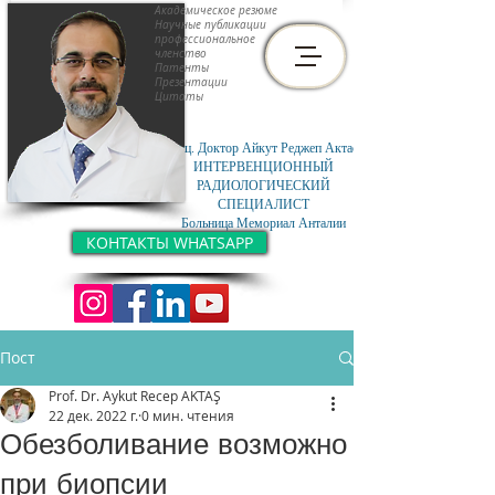
Академическое резюме
Научные публикации
профессиональное
членство
Патенты
Презентации
Цитаты
Доц. Доктор Айкут Реджеп Актас
ИНТЕРВЕНЦИОННЫЙ
РАДИОЛОГИЧЕСКИЙ
СПЕЦИАЛИСТ
Больница Мемориал Анталии
КОНТАКТЫ WHATSAPP
Пост
Prof. Dr. Aykut Recep AKTAŞ
22 дек. 2022 г.
0 мин. чтения
Обезболивание возможно
при биопсии