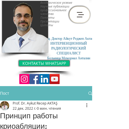
Академическое резюме
Научные публикации
профессиональное
членство
Патенты
Презентации
Цитаты
Доц. Доктор Айкут Реджеп Актас
ИНТЕРВЕНЦИОННЫЙ
РАДИОЛОГИЧЕСКИЙ
СПЕЦИАЛИСТ
Больница Мемориал Анталии
КОНТАКТЫ WHATSAPP
Пост
Prof. Dr. Aykut Recep AKTAŞ
22 дек. 2022 г.
0 мин. чтения
Принцип работы
криоабляции;