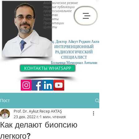
Академическое резюме
Научные публикации
профессиональное
членство
Патенты
Презентации
Цитаты
Доц. Доктор Айкут Реджеп Актас
ИНТЕРВЕНЦИОННЫЙ
РАДИОЛОГИЧЕСКИЙ
СПЕЦИАЛИСТ
Больница Мемориал Анталии
КОНТАКТЫ WHATSAPP
Пост
Prof. Dr. Aykut Recep AKTAŞ
23 дек. 2022 г.
1 мин. чтения
Как делают биопсию
легкого?