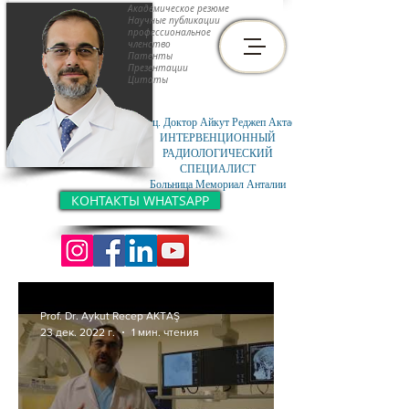
Академическое резюме
Научные публикации
профессиональное
членство
Патенты
Презентации
Цитаты
Доц. Доктор Айкут Реджеп Актас
ИНТЕРВЕНЦИОННЫЙ
РАДИОЛОГИЧЕСКИЙ
СПЕЦИАЛИСТ
Больница Мемориал Анталии
КОНТАКТЫ WHATSAPP
Prof. Dr. Aykut Recep AKTAŞ
23 дек. 2022 г.
1 мин. чтения