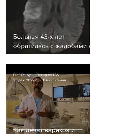
Больная 43-х лет
обратилась с жалобами на
слабость в правой руке,
смещение лица.
Prof. Dr. Aykut Recep AKTAŞ
23 дек. 2022 г.
0 мин. чтения
Как лечат варикоз и