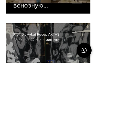
венозную
недостаточность? Что
такое пенная терапия?
Prof. Dr. Aykut Recep AKTAŞ
23 дек. 2022 г.
1 мин. чтения
Безоперационное лечение
опухолей почки
микроволновая абляция