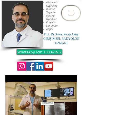
Akademik
Özgeçmiş
Bilimsel
Yayınlar
Mesleki
Üyelikler
Patentler
Sunumlar
Atıflar
Prof. Dr. Aykut Recep Aktaş
GİRİŞİMSEL RADYOLOJİ
UZMANI
WhatsApp İçin TIKLAYINIZ