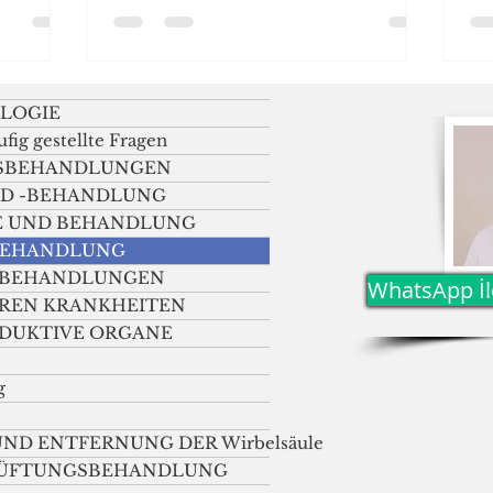
hten
behandelt? Was ist
N
Schaumtherapie?
Mi
LOGIE
fig gestellte Fragen
BSBEHANDLUNGEN
D -BEHANDLUNG
E UND BEHANDLUNG
 BEHANDLUNG
T-BEHANDLUNGEN
WhatsApp İle
REN KRANKHEITEN
DUKTIVE ORGANE
g
D ENTFERNUNG DER Wirbelsäule
LÜFTUNGSBEHANDLUNG