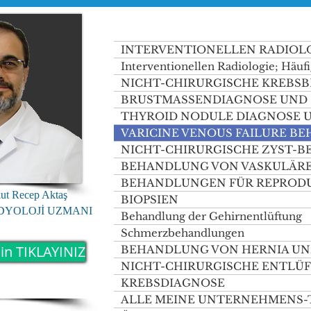
INTERVENTIONELLEN RADIOL
Interventionellen Radiologie; Häufi
NICHT-CHIRURGISCHE KREB
BRUSTMASSENDIAGNOSE UND
THYROID NODULE DIAGNOSE
VARICINE VENOUS FAILURE B
NICHT-CHIRURGISCHE ZYST-
BEHANDLUNG VON VASKULÄR
BEHANDLUNGEN FÜR REPROD
kut Recep Aktaş
BIOPSIEN
ADYOLOJİ UZMANI
Behandlung der Gehirnentlüftung
Schmerzbehandlungen
in TIKLAYINIZ
BEHANDLUNG VON HERNIA UND
NICHT-CHIRURGISCHE ENTL
KREBSDIAGNOSE
ALLE MEINE UNTERNEHMENS