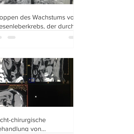
toppen des Wachstums von
esenleberkrebs, der durch
s Hepatitisvirus verursacht
rd, mit der TA
cht-chirurgische
ehandlung von