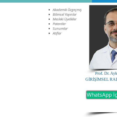
Akademik Özgeçmiş
Bilimsel Yayınlar
Mesleki Üyelikler
Patentler
Sunumlar
Atıflar
Prof. Dr. Ay
GİRİŞİMSEL R
WhatsApp İç