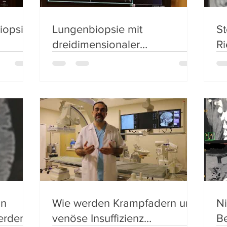
iopsie
Lungenbiopsie mit
S
dreidimensionaler
Ri
Tomographie
da
wi
in
Wie werden Krampfadern und
Ni
werden
venöse Insuffizienz
B