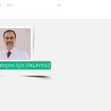
ierentumoren
krowellenablation
tişimi İçin TIKLAYINIZ