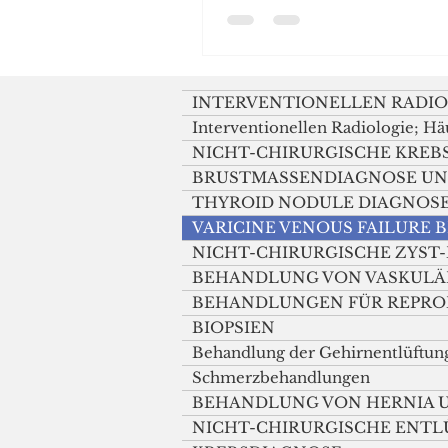
über Schwäche im rec
Arm und Gesichtsvers
INTERVENTIONELLEN RADIO
Interventionellen Radiologie; Häu
NICHT-CHIRURGISCHE KRE
BRUSTMASSENDIAGNOSE UN
THYROID NODULE DIAGNOS
VARICINE VENOUS FAILURE
NICHT-CHIRURGISCHE ZYS
BEHANDLUNG VON VASKULÄ
BEHANDLUNGEN FÜR REPRO
BIOPSIEN
Behandlung der Gehirnentlüftun
Schmerzbehandlungen
BEHANDLUNG VON HERNIA UN
NICHT-CHIRURGISCHE ENT