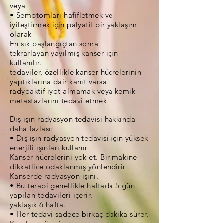
veya
• Semptomları hafifletmek ve
iyileştirmek için palyatif bir yaklaşım
olarak
En sık başlangıçtan sonra
tekrarlayan yayılmış kanser için
kullanılır.
tedaviler, özellikle kanser hücrelerinin
yaptıklarına dair kanıt varsa
radyoaktif iyot almamak veya kemik
metastazlarını tedavi etmek
Dış ışın radyasyon tedavisi hakkında
daha fazlası:
• Dış ışın radyasyon tedavisi için yüksek
enerjili ışınları kullanır
Kanser hücrelerini yok et. Bir makine
dikkatlice odaklanmış yönlendirir
Kanserde radyasyon ışını.
• Bu terapi genellikle haftada 5 gün
yapılan tedavileri içerir.
yaklaşık 6 hafta.
• Her tedavi sadece birkaç dakika sürer.