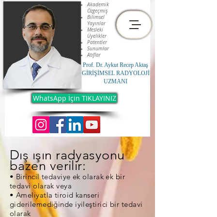
Akademik
Özgeçmiş
Bilimsel
Yayınlar
Mesleki
Üyelikler
Patentler
Sunumlar
Atıflar
Prof. Dr. Aykut Recep Aktaş
GİRİŞİMSEL RADYOLOJİ
UZMANI
WhatsApp İçin TIKLAYINIZ
Dış ışın radyasyonu
bazen verilir:
• Birincil tedaviye ek olarak ek bir
tedavi olarak veya
• Ameliyatla tiroid kanseri
giderilemediğinde iyileştirici bir tedavi
olarak