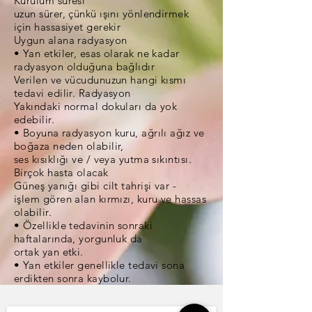
Kurulum süresi
uzun sürer, çünkü ışını yönlendirmek
için hassasiyet gerekir
Uygun alana radyasyon
• Yan etkiler, esas olarak ne kadar
radyasyon olduğuna bağlıdır
Verilen ve vücudunuzun hangi kısmı
tedavi edilir. Radyasyon
Yakındaki normal dokuları da yok
edebilir.
• Boyuna radyasyon kuru, ağrılı ağız ve
boğaza neden olabilir,
ses kısıklığı ve / veya yutma sıkıntısı.
Birçok hasta olacak
Güneş yanığı gibi cilt tahrişi var -
işlem gören alan kırmızı, kuru ve hassas
olabilir.
• Özellikle tedavinin sonraki
haftalarında, yorgunluk da
ortak yan etki.
• Yan etkiler genellikle tedavi sona
erdikten sonra kaybolur.