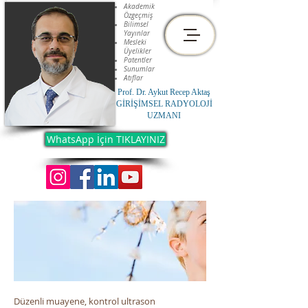
Akademik
Özgeçmiş
Bilimsel
Yayınlar
Mesleki
Üyelikler
Patentler
Sunumlar
Atıflar
Prof. Dr. Aykut Recep Aktaş
GİRİŞİMSEL RADYOLOJİ
UZMANI
WhatsApp İçin TIKLAYINIZ
Düzenli muayene, kontrol ultrason