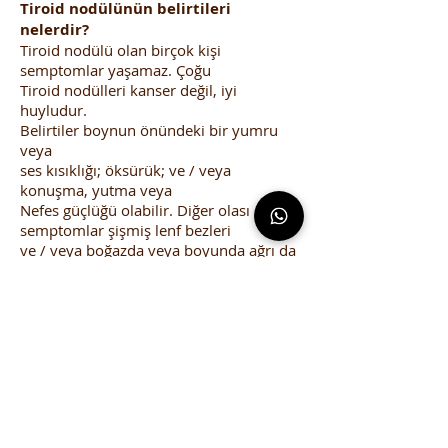
Tiroid nodülünün belirtileri
nelerdir?
Tiroid nodülü olan birçok kişi
semptomlar yaşamaz. Çoğu
Tiroid nodülleri kanser değil, iyi
huyludur.
Belirtiler boynun önündeki bir yumru
veya
ses kısıklığı; öksürük; ve / veya
konuşma, yutma veya
Nefes güçlüğü olabilir. Diğer olası
semptomlar şişmiş lenf bezleri
ve / veya boğazda veya boyunda ağrı da
olabilir.
Tiroid kanseri nedir?
Kanser, anormal hücrelerin bölündüğü
hastalıklar için kullanılan bir terimdir.
Kanser hücreleri kontrolü olmadan ve
diğer dokuları istila edebilir.
Vücudun diğer bölgelerine kan ve lenf
yoluyla yayılır.