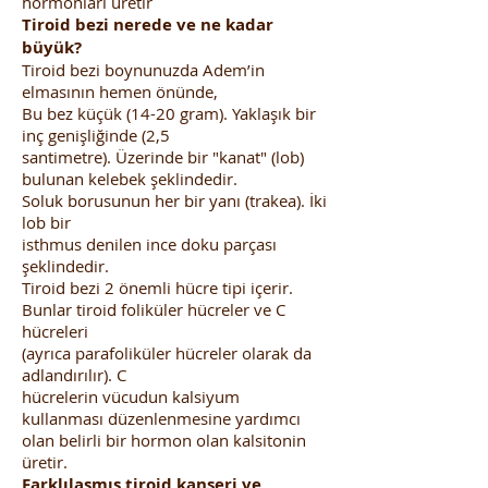
hormonları üretir
Tiroid bezi nerede ve ne kadar
büyük?
Tiroid bezi boynunuzda Adem’in
elmasının hemen önünde,
Bu bez küçük (14-20 gram). Yaklaşık bir
inç genişliğinde (2,5
santimetre). Üzerinde bir "kanat" (lob)
bulunan kelebek şeklindedir.
Soluk borusunun her bir yanı (trakea). İki
lob bir
isthmus denilen ince doku parçası
şeklindedir.
Tiroid bezi 2 önemli hücre tipi içerir.
Bunlar tiroid foliküler hücreler ve C
hücreleri
(ayrıca parafoliküler hücreler olarak da
adlandırılır). C
hücrelerin vücudun kalsiyum
kullanması düzenlenmesine yardımcı
olan belirli bir hormon olan kalsitonin
üretir.
Farklılaşmış tiroid kanseri ve