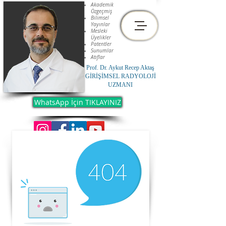
Akademik
Özgeçmiş
Bilimsel
Yayınlar
Mesleki
Üyelikler
Patentler
Sunumlar
Atıflar
Prof. Dr. Aykut Recep Aktaş
GİRİŞİMSEL RADYOLOJİ
UZMANI
WhatsApp İçin TIKLAYINIZ