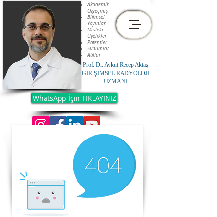
Akademik
Özgeçmiş
Bilimsel
Yayınlar
Mesleki
Üyelikler
Patentler
Sunumlar
Atıflar
Prof. Dr. Aykut Recep Aktaş
GİRİŞİMSEL RADYOLOJİ
UZMANI
WhatsApp İçin TIKLAYINIZ