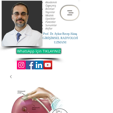
Akademik
Özgeçmiş
Bilimsel
Yayınlar
Mesleki
Üyelikler
Patentler
Sunumlar
Atıflar
Prof. Dr. Aykut Recep Aktaş
GİRİŞİMSEL RADYOLOJİ
UZMANI
WhatsApp İçin TIKLAYINIZ