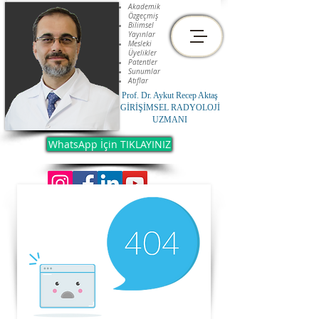
Akademik
Özgeçmiş
Bilimsel
Yayınlar
Mesleki
Üyelikler
Patentler
Sunumlar
Atıflar
Prof. Dr. Aykut Recep Aktaş
GİRİŞİMSEL RADYOLOJİ
UZMANI
WhatsApp İçin TIKLAYINIZ