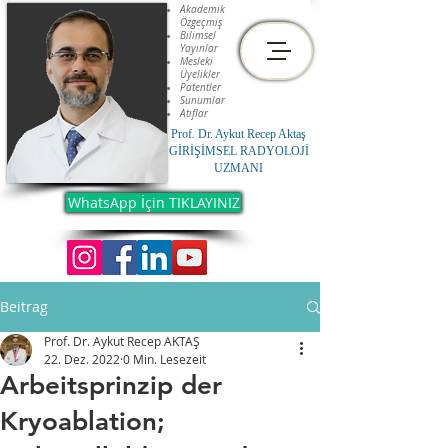
Akademik
Özgeçmiş
Bilimsel
Yayınlar
Mesleki
Üyelikler
Patentler
Sunumlar
Atıflar
Prof. Dr. Aykut Recep Aktaş
GİRİŞİMSEL RADYOLOJİ
UZMANI
WhatsApp İçin TIKLAYINIZ
Beitrag
Prof. Dr. Aykut Recep AKTAŞ
22. Dez. 2022
0 Min. Lesezeit
Arbeitsprinzip der
Kryoablation;