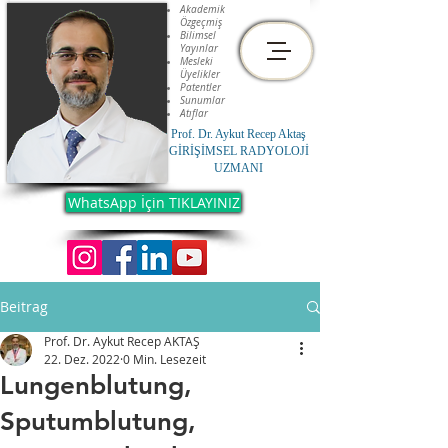
Akademik
Özgeçmiş
Bilimsel
Yayınlar
Mesleki
Üyelikler
Patentler
Sunumlar
Atıflar
Prof. Dr. Aykut Recep Aktaş
GİRİŞİMSEL RADYOLOJİ
UZMANI
WhatsApp İçin TIKLAYINIZ
Beitrag
Prof. Dr. Aykut Recep AKTAŞ
22. Dez. 2022
0 Min. Lesezeit
Lungenblutung,
Sputumblutung,