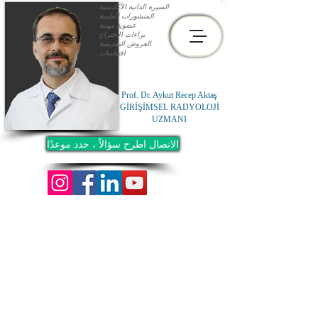
السيرة الذاتية الأكاديمية
المنشورات العلمية
عضوية مهنية
براءات الاختراع
العروض التقديمية
اقتباسات
Prof. Dr. Aykut Recep Aktaş
GİRİŞİMSEL RADYOLOJİ
UZMANI
الاتصال اطرح سؤالاً ، حدد موعدًا