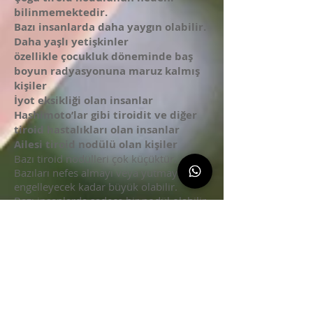
bilinmemektedir.
Bazı insanlarda daha yaygın olabilir.
Daha yaşlı yetişkinler
özellikle çocukluk döneminde baş
boyun radyasyonuna maruz kalmış
kişiler
İyot eksikliği olan insanlar
Hashimoto’lar gibi tiroidit ve diğer
tiroid hastalıkları olan insanlar
Ailesi tiroid nodülü olan kişiler
Bazı tiroid nodülleri çok küçüktür.
Bazıları nefes almayı veya yutmayı
engelleyecek kadar büyük olabilir.
Bazı insanlarda sadece bir nodül olabilir
ve bazılarında birkaç olabilir.
Nodül büyüklüğü mutlaka doğrudan
tiroid kanseri
riski ile ilgili değildir.
Çok küçük nodüller (1 santimetreden az
boyut) genellikle herhangi bir tedavi
gerektirmez ancak büyüme için ultrason
tarafından izlenebilir.