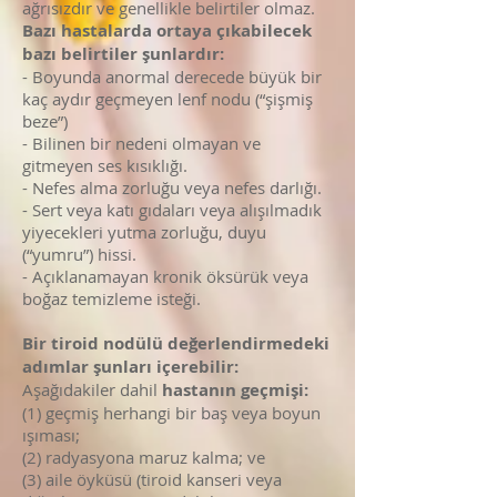
ağrısızdır ve genellikle belirtiler olmaz.
Bazı hastalarda ortaya çıkabilecek
bazı belirtiler şunlardır:
- Boyunda anormal derecede büyük bir
kaç aydır geçmeyen lenf nodu (“şişmiş
beze”)
- Bilinen bir nedeni olmayan ve
gitmeyen ses kısıklığı.
- Nefes alma zorluğu veya nefes darlığı.
- Sert veya katı gıdaları veya alışılmadık
yiyecekleri yutma zorluğu, duyu
(“yumru”) hissi.
- Açıklanamayan kronik öksürük veya
boğaz temizleme isteği.
Bir tiroid nodülü değerlendirmedeki
adımlar şunları içerebilir:
Aşağıdakiler dahil
hastanın geçmişi:
(1) geçmiş herhangi bir baş veya boyun
ışıması;
(2) radyasyona maruz kalma; ve
(3) aile öyküsü (tiroid kanseri veya