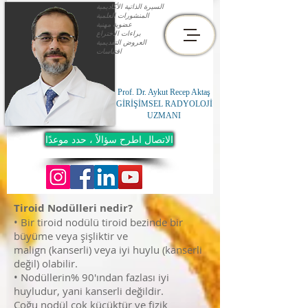
السيرة الذاتية الأكاديمية
المنشورات العلمية
عضوية مهنية
براءات الاختراع
العروض التقديمية
اقتباسات
Prof. Dr. Aykut Recep Aktaş
GİRİŞİMSEL RADYOLOJİ
UZMANI
الاتصال اطرح سؤالاً ، حدد موعدًا
Tiroid Nodülleri nedir?
• Bir tiroid nodülü tiroid bezinde bir
büyüme veya şişliktir ve
malign (kanserli) veya iyi huylu (kanserli
değil) olabilir.
• Nodüllerin% 90'ından fazlası iyi
huyludur, yani kanserli değildir.
Çoğu nodül çok küçüktür ve fizik