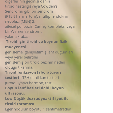
diğerlerinin geçmişi dahil)
tiroid hastalığı) veya Cowden’s
Sendromu gibi bir sendrom
(PTEN harmartom), multipl endokrin
neoplazi (MEN) 2,
ailesel polipozis, Carney kompleksi veya
bir Werner sendromu
yakın akraba.
Tiroid için tiroid ve boynun fizik
muayenesi
genişleme, genişletilmiş lenf düğümleri
veya yerel belirtiler
genişlemiş bir tiroid bezinin neden
olduğu tıkanma.
Tiroid fonksiyon laboratuvarı
testleri
- TSH dahil kan testleri
(tiroid uyarıcı hormon) testi.
Boyun lenf bezleri dahil boyun
ultrasonu.
Low Düşük doz radyoaktif iyot ile
tiroid taraması
Eğer nodülün boyutu 1 santimetreden