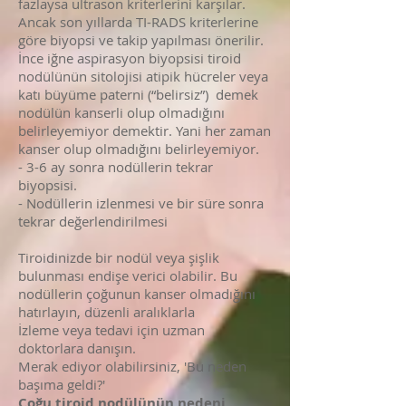
fazlaysa ultrason kriterlerini karşılar.
Ancak son yıllarda TI-RADS kriterlerine
göre biyopsi ve takip yapılması önerilir.
İnce iğne aspirasyon biyopsisi tiroid
nodülünün sitolojisi atipik hücreler veya
katı büyüme paterni (“belirsiz”) demek
nodülün kanserli olup olmadığını
belirleyemiyor demektir. Yani her zaman
kanser olup olmadığını belirleyemiyor.
- 3-6 ay sonra nodüllerin tekrar
biyopsisi.
- Nodüllerin izlenmesi ve bir süre sonra
tekrar değerlendirilmesi
Tiroidinizde bir nodül veya şişlik
bulunması endişe verici olabilir. Bu
nodüllerin çoğunun kanser olmadığını
hatırlayın, düzenli aralıklarla
İzleme veya tedavi için uzman
doktorlara danışın.
Merak ediyor olabilirsiniz, 'Bu neden
başıma geldi?'
Çoğu tiroid nodülünün nedeni