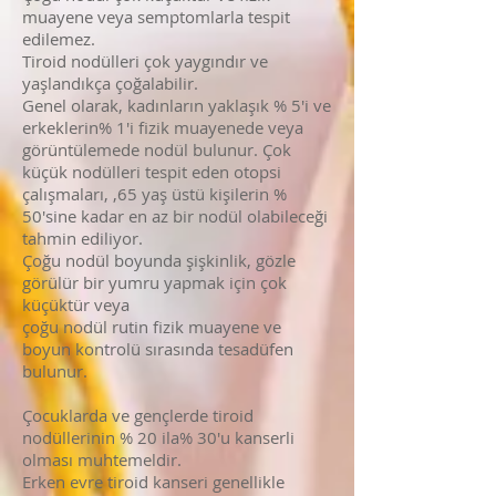
muayene veya semptomlarla tespit
edilemez.
Tiroid nodülleri çok yaygındır ve
yaşlandıkça çoğalabilir.
Genel olarak, kadınların yaklaşık % 5'i ve
erkeklerin% 1'i fizik muayenede veya
görüntülemede nodül bulunur. Çok
küçük nodülleri tespit eden otopsi
çalışmaları, ,65 yaş üstü kişilerin %
50'sine kadar en az bir nodül olabileceği
tahmin ediliyor.
Çoğu nodül boyunda şişkinlik, gözle
görülür bir yumru yapmak için çok
küçüktür veya
çoğu nodül rutin fizik muayene ve
boyun kontrolü sırasında tesadüfen
bulunur.
Çocuklarda ve gençlerde tiroid
nodüllerinin % 20 ila% 30'u kanserli
olması muhtemeldir.
Erken evre tiroid kanseri genellikle