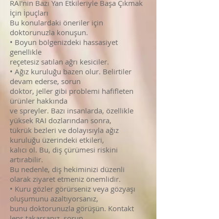
RAI'nin Bazı Yan Etkileriyle Başa Çıkmak
İçin İpuçları
Bu konulardaki öneriler için
doktorunuzla konuşun.
• Boyun bölgenizdeki hassasiyet
genellikle
reçetesiz satılan ağrı kesiciler.
• Ağız kuruluğu bazen olur. Belirtiler
devam ederse, sorun
doktor, jeller gibi problemi hafifleten
ürünler hakkında
ve spreyler. Bazı insanlarda, özellikle
yüksek RAI dozlarından sonra,
tükrük bezleri ve dolayısıyla ağız
kuruluğu üzerindeki etkileri,
kalıcı ol. Bu, diş çürümesi riskini
artırabilir.
Bu nedenle, diş hekiminizi düzenli
olarak ziyaret etmeniz önemlidir.
• Kuru gözler görürseniz veya gözyaşı
oluşumunu azaltıyorsanız,
bunu doktorunuzla görüşün. Kontakt
lens takarsanız, sorun