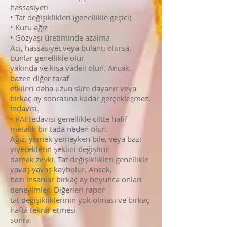
hassasiyeti
• Tat değişiklikleri (genellikle geçici)
• Kuru ağız
• Gözyaşı üretiminde azalma
Acı, hassasiyet veya bulantı olursa,
bunlar genellikle olur
yakında ve kısa vadeli olun. Ancak,
bazen diğer taraf
etkileri daha uzun süre dayanır veya
birkaç ay sonrasına kadar gerçekleşmez.
tedavisi.
• RAI tedavisi genellikle ciltte hafif
metalik bir tada neden olur.
Ağız, yemek yemeyken bile, veya bazı
yiyeceklerin şeklini değiştirir
damak zevki. Tat değişiklikleri genellikle
yavaş yavaş kaybolur. Ancak,
bazı insanlar birkaç ay boyunca onları
deneyimler. Diğerleri rapor
tat değişikliklerinin yok olması ve birkaç
hafta tekrar etmesi
sonra.