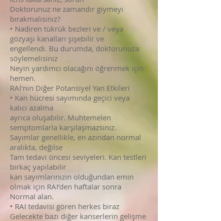
Doktorunuz ne zamandır giymeyi
bırakmalısınız?
• Nadiren tükrük bezleri ve / veya
gözyaşı kanalları şişebilir ve
engellendi. Bu durumda, doktorunuza
söylemelisiniz
Neyin yardımcı olacağını öğrenmek için
hemen.
RAİ'nin Diğer Potansiyel Yan Etkileri
• Kan hücresi sayımında geçici veya
kalıcı azalma
ayrıca oluşabilir. Muhtemelen
semptomlarla karşılaşmazsınız.
Sayımlar genellikle, en azından normal
aralıkta, değilse
Tam tedavi öncesi seviyeleri. Kan testleri
birkaç yapılabilir
kan sayımlarınızın olduğundan emin
olmak için RAI’den haftalar sonra
Normal alan.
• RAI tedavisi gören herkes biraz
Gelecekte bazı diğer kanserlerin gelişme