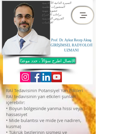
السيرة الذاتية الأكاديمية
المنشورات العلمية
عضوية مهنية
براءات الاختراع
العروض التقديمية
اقتباسات
Prof. Dr. Aykut Recep Aktaş
GİRİŞİMSEL RADYOLOJİ
UZMANI
الاتصال اطرح سؤالاً ، حدد موعدًا
RAİ Tedavisinin Potansiyel Yan Etkileri
RAI tedavisinin yan etkileri şunları
içerebilir:
• Boyun bölgesinde yanma hissi veya
hassasiyet
• Mide bulantısı ve mide (ve nadiren,
kusma)
• Tükrük bezlerinin şişmesi ve