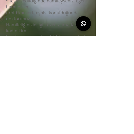
• Teşhis edildiğinde hamileyseniz. Eğer
hamile isen
tiroid kanseri teşhisi konulduğunda
doktorunuz
Hamileliğinizle ilgili özel talimatlar. Bir
kadın kim
hamile veya emziren hiçbir zaman hiçbir
zaman RAI almamalıdır
formu (I-123 veya I-131). Hamile
kadınların çoğu erteleyebilir
Hamileliğe kadar ameliyat. Ameliyat
daha erken gerekiyorsa,
genellikle ikinci trimesterde (22 hafta
gebelik). Ayrıca, hamile kadınlar ile
tedavi edilmemelidir
bebeğe kadar dış ışın radyasyonu veya
kemoterapi
doğdu.
Her zaman kişisel koşullarınızı tartışmalı
ve
doktorunuzla risk faktörleri.