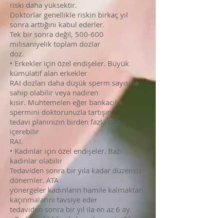
riski daha yüksektir.
Doktorlar genellikle riskin birkaç yıl
sonra arttığını kabul ederler.
Tek bir sonra değil, 500-600
milisaniyelik toplam dozlar
doz.
• Erkekler için özel endişeler. Büyük
kümülatif alan erkekler
RAI dozları daha düşük sperm sayısına
sahip olabilir veya nadiren
kısır. Muhtemelen eğer bankacılık
spermini doktorunuzla tartışın
tedavi planınızın birden fazla doz
içerebilir
RAI.
• Kadınlar için özel endişeler. Bazı
kadınlar olabilir
Tedaviden sonra bir yıla kadar düzensiz
dönemler. ATA
yönergeler kadınların hamile kalmaktan
kaçınmalarını tavsiye eder
tedaviden sonra bir yıl ila en az 6 ay.