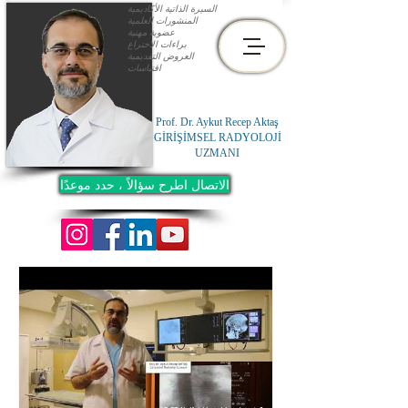
السيرة الذاتية الأكاديمية
المنشورات العلمية
عضوية مهنية
براءات الاختراع
العروض التقديمية
اقتباسات
Prof. Dr. Aykut Recep Aktaş
GİRİŞİMSEL RADYOLOJİ
UZMANI
الاتصال اطرح سؤالاً ، حدد موعدًا