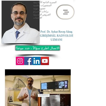
السيرة الذاتية الأكاديمية
المنشورات العلمية
عضوية مهنية
براءات الاختراع
العروض التقديمية
اقتباسات
Prof. Dr. Aykut Recep Aktaş
GİRİŞİMSEL RADYOLOJİ
UZMANI
الاتصال اطرح سؤالاً ، حدد موعدًا