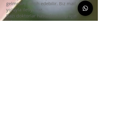
gelmesini tercih edebilir. Biz mail
yoluyla iletiyoruz.
Bazı doktorlar hastadan takip için
gelmesini ister
sonuçları vermek ve takip etmek için
FNA'dan bir hafta sonra ziyaret
iyi olabilir.
الاتصال اطرح سؤالاً ، حدد موعدًا