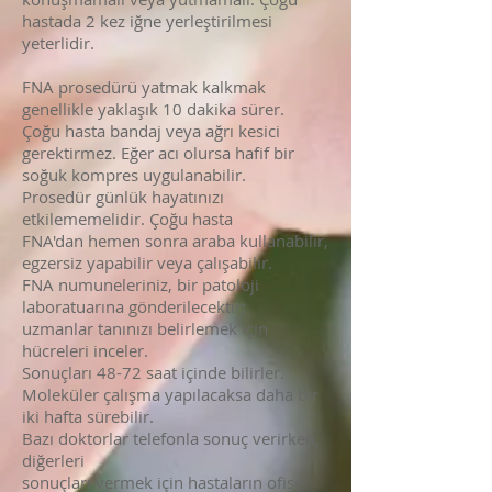
hastada 2 kez iğne yerleştirilmesi
yeterlidir.
FNA prosedürü yatmak kalkmak
genellikle yaklaşık 10 dakika sürer.
Çoğu hasta bandaj veya ağrı kesici
gerektirmez. Eğer acı olursa hafif bir
soğuk kompres uygulanabilir.
Prosedür günlük hayatınızı
etkilememelidir. Çoğu hasta
FNA'dan hemen sonra araba kullanabilir,
egzersiz yapabilir veya çalışabilir.
FNA numuneleriniz, bir patoloji
laboratuarına gönderilecektir;
uzmanlar tanınızı belirlemek için
hücreleri inceler.
Sonuçları 48-72 saat içinde bilirler.
Moleküler çalışma yapılacaksa daha bir
iki hafta sürebilir.
Bazı doktorlar telefonla sonuç verirken,
diğerleri
sonuçları vermek için hastaların ofise