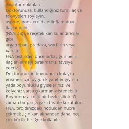
Anahtar noktaları:
Doktorunuza, kullandığınız tüm ilaç ve
takviyeleri söyleyin.
aspirin, nonsteroid antiinflamatuar
ilaçlar dahil,
(NSAIDS) ve reçeteli kan sulandırıcıları
gibi
argatroban, pradaxa, warfarin veya
xarelto.
FNA testinden önce birkaç gün belirli
ilaçları almayı bırakmanızı tavsiye
ederiz.
Doktorunuzun boynunuza kolayca
erişmesi için uygun kıyafetler giyinin
yada boyunluklu giyiselerinizi ve
kolyeniz varsa çıkarmanız istenebilir.
Boynunuz alkollü bir bezle silinir. O
zaman bir parça gazlı bez ile kurutulur.
FNA, tiroidinizdeki nodülden hücre
çekmek ,için kan alınandan daha ince,
çok küçük bir iğne kullanılır.