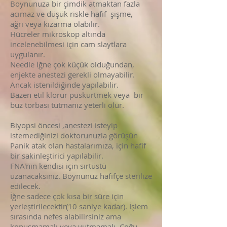
Boynunuza bir çimdik atmaktan fazla
acımaz ve düşük riskle hafif şişme,
ağrı veya kızarma olabilir.
Hücreler mikroskop altında
incelenebilmesi için cam slaytlara
uygulanır.
Needle İğne çok küçük olduğundan,
enjekte anestezi gerekli olmayabilir.
Ancak istenildiğinde yapılabilir.
Bazen etil klorür püskürtmek veya bir
buz torbası tutmanız yeterli olur.
Biyopsi öncesi ,anestezi isteyip
istemediğinizi doktorunuzla görüşün
Panik atak olan hastalarımıza, için hafif
bir sakinleştirici yapılabilir.
FNA'nın kendisi için sırtüstü
uzanacaksınız. Boynunuz hafifçe sterilize
edilecek.
İğne sadece çok kısa bir süre için
yerleştirilecektir(10 saniye kadar). İşlem
sırasında nefes alabilirsiniz ama
konuşmamalı veya yutmamalı. Çoğu