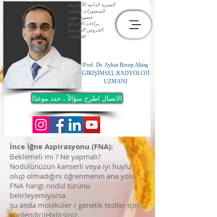
السيرة الذاتية الأكاديمية
المنشورات العلمية
عضوية مهنية
براءات الاختراع
العروض التقديمية
اقتباسات
Prof. Dr. Aykut Recep Aktaş
GİRİŞİMSEL RADYOLOJİ
UZMANI
الاتصال اطرح سؤالاً ، حدد موعدًا
İnce İğne Aspirasyonu (FNA):
Beklemeli mi ? Ne yapmalı?
Nodülünüzün kanserli veya iyi huylu
olup olmadığını öğrenmenin ana yolu
FNA hangi nodül türünü
belirleyemiyorsa
şu anda moleküler / genetik testler için
yönlendirilebilirsiniz.