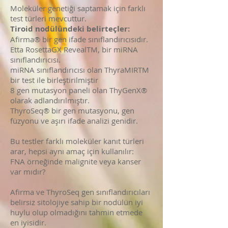
Moleküler genetiği saptamak için farklı
test türleri mevcuttur.
Tiroid nodülündeki belirteçler:
Afirma® bir gen ifade sınıflandırıcısıdır.
Etta RosettaGX RevealTM, bir miRNA
sınıflandırıcısı.
miRNA sınıflandırıcısı olan ThyraMIRTM
bir test ile birleştirilmiştir
8 gen mutasyon paneli olan ThyGenX®
olarak adlandırılmıştır.
ThyroSeq® bir gen mutasyonu, gen
füzyonu ve aşırı ifade analizi genidir.
Bu testler farklı moleküler kanıt türleri
arar, hepsi aynı amaç için kullanılır:
FNA örneğinde malignite veya kanser
var mıdır?
Afirma ve ThyroSeq gen sınıflandırıcıları
belirsiz sitolojiye sahip bir nodülün iyi
huylu olup olmadığını tahmin etmede
en iyisidir.