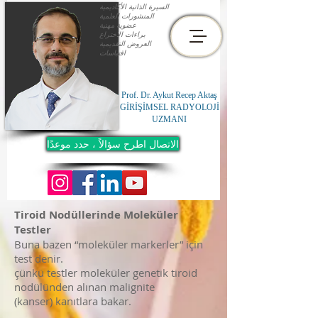
السيرة الذاتية الأكاديمية
المنشورات العلمية
عضوية مهنية
براءات الاختراع
العروض التقديمية
اقتباسات
Prof. Dr. Aykut Recep Aktaş
GİRİŞİMSEL RADYOLOJİ
UZMANI
الاتصال اطرح سؤالاً ، حدد موعدًا
Tiroid Nodüllerinde Moleküler
Testler
Buna bazen “moleküler markerler” için
test denir.
çünkü testler moleküler genetik tiroid
nodülünden alınan malignite
(kanser) kanıtlara bakar.