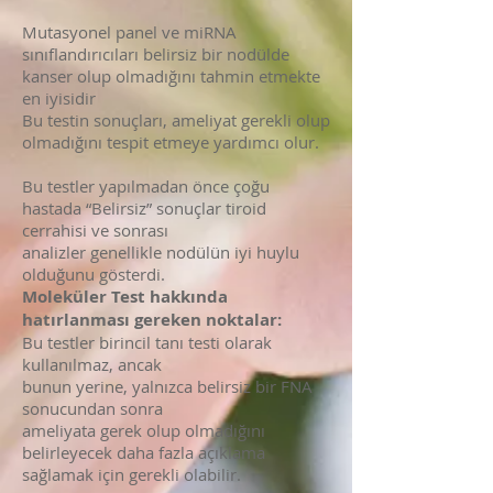
Mutasyonel panel ve miRNA
sınıflandırıcıları belirsiz bir nodülde
kanser olup olmadığını tahmin etmekte
en iyisidir
Bu testin sonuçları, ameliyat gerekli olup
olmadığını tespit etmeye yardımcı olur.
Bu testler yapılmadan önce çoğu
hastada “Belirsiz” sonuçlar tiroid
cerrahisi ve sonrası
analizler genellikle nodülün iyi huylu
olduğunu gösterdi.
Moleküler Test hakkında
hatırlanması gereken noktalar:
Bu testler birincil tanı testi olarak
kullanılmaz, ancak
bunun yerine, yalnızca belirsiz bir FNA
sonucundan sonra
ameliyata gerek olup olmadığını
belirleyecek daha fazla açıklama
sağlamak için gerekli olabilir.