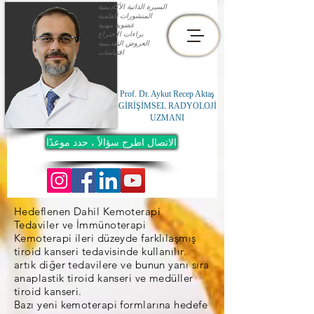
السيرة الذاتية الأكاديمية
المنشورات العلمية
عضوية مهنية
براءات الاختراع
العروض التقديمية
اقتباسات
Prof. Dr. Aykut Recep Aktaş
GİRİŞİMSEL RADYOLOJİ
UZMANI
الاتصال اطرح سؤالاً ، حدد موعدًا
Hedeflenen Dahil Kemoterapi
Tedaviler ve İmmünoterapi
Kemoterapi ileri düzeyde farklılaşmış
tiroid kanseri tedavisinde kullanılır.
artık diğer tedavilere ve bunun yanı sıra
anaplastik tiroid kanseri ve medüller
tiroid kanseri.
Bazı yeni kemoterapi formlarına hedefe