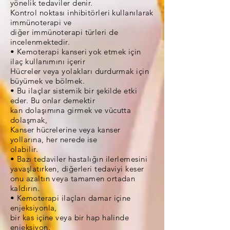
yönelik tedaviler denir.
Kontrol noktası inhibitörleri kullanılarak
immünoterapi ve
diğer immünoterapi türleri de
incelenmektedir.
• Kemoterapi kanseri yok etmek için
ilaç kullanımını içerir
Hücreler veya yolakları durdurmak için
büyümek ve bölmek.
• Bu ilaçlar sistemik bir şekilde etki
eder. Bu onlar demektir
kan dolaşımına girmek ve vücutta
dolaşmak,
Kanser hücrelerine veya kanser
yollarına, her nerede ise
olabilir.
• Bazı tedaviler hastalığın ilerlemesini
yavaşlatırken, diğerleri tedaviyi keser
onu azaltın veya tamamen ortadan
kaldırın.
• Kemoterapi ilaçları damar içine
enjeksiyonla,
bir kas içine veya bir hap halinde
enjeksiyon.