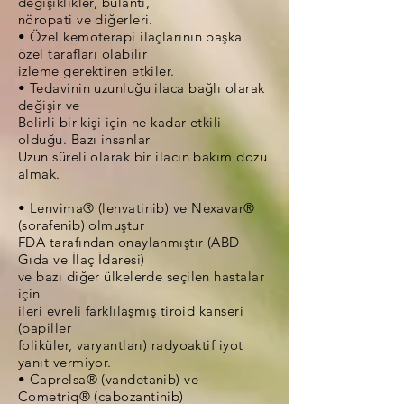
değişiklikler, bulantı,
nöropati ve diğerleri.
• Özel kemoterapi ilaçlarının başka
özel tarafları olabilir
izleme gerektiren etkiler.
• Tedavinin uzunluğu ilaca bağlı olarak
değişir ve
Belirli bir kişi için ne kadar etkili
olduğu. Bazı insanlar
Uzun süreli olarak bir ilacın bakım dozu
almak.
• Lenvima® (lenvatinib) ve Nexavar®
(sorafenib) olmuştur
FDA tarafından onaylanmıştır (ABD
Gıda ve İlaç İdaresi)
ve bazı diğer ülkelerde seçilen hastalar
için
ileri evreli farklılaşmış tiroid kanseri
(papiller
foliküler, varyantları) radyoaktif iyot
yanıt vermiyor.
• Caprelsa® (vandetanib) ve
Cometriq® (cabozantinib)