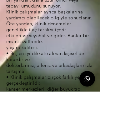
tedavi umudunu sunuyor.
Klinik çalışmalar ayrıca başkalarına
yardımcı olabilecek bilgiyle sonuçlanır.
Öte yandan, klinik denemeler
genellikle ilaç tarafını içerir
etkileri ve seyahat ve gider. Bunlar bir
insanı azaltabilir.
yaşam kalitesi.
• Bu, en iyi dikkate alınan kişisel bir
karardır ve
doktorlarınız, aileniz ve arkadaşlarınızla
tartışma.
• Klinik çalışmalar birçok farklı yerde
gerçekleştirildi;
kanser merkezleri, diğer büyük tıp
merkezleri, topluluk
hastaneler ve klinikler, doktorlar ve
gaziler
askeri hastaneler.
• Klinik araştırmalar genellikle bir veya
daha fazla araştırmaya seyahat etmeyi
içerir
deneme için finanse edilen merkezler.