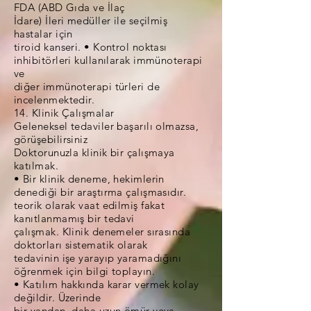
FDA (ABD Gıda ve İlaç
İdare) İleri medüller ile seçilmiş
hastalar için
tiroid kanseri. • Kontrol noktası
inhibitörleri kullanılarak immünoterapi
ve
diğer immünoterapi türleri de
incelenmektedir.
14. Klinik Çalışmalar
Geleneksel tedaviler başarılı olmazsa,
görüşebilirsiniz
Doktorunuzla klinik bir çalışmaya
katılmak.
• Bir klinik deneme, hekimlerin
denediği bir araştırma çalışmasıdır.
teorik olarak vaat edilmiş fakat
kanıtlanmamış bir tedavi
çalışmak. Klinik denemeler sırasında
doktorları sistematik olarak
tedavinin işe yarayıp yaramadığını
öğrenmek için bilgi toplayın.
• Katılım hakkında karar vermek kolay
değildir. Üzerinde
bir yandan, daha uzun ömür veya