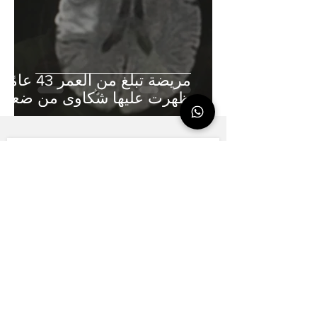
مريضة تبلغ من العمر 43 عامًا
ظهرت عليها شكاوى من ضعف
في الذراع اليمنى وتحول الوجه.
الاتصال اطرح سؤالاً ، حدد موعدًا