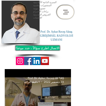
السيرة الذاتية الأكاديمية
المنشورات العلمية
عضوية مهنية
براءات الاختراع
العروض التقديمية
اقتباسات
Prof. Dr. Aykut Recep Aktaş
GİRİŞİMSEL RADYOLOJİ
UZMANI
الاتصال اطرح سؤالاً ، حدد موعدًا
Prof. Dr. Aykut Recep AKTAŞ
23 ديسمبر 2022
1 دقيقة قراءة