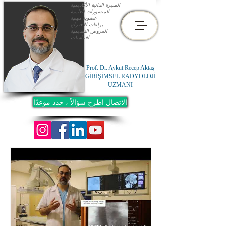
السيرة الذاتية الأكاديمية
المنشورات العلمية
عضوية مهنية
براءات الاختراع
العروض التقديمية
اقتباسات
Prof. Dr. Aykut Recep Aktaş
GİRİŞİMSEL RADYOLOJİ
UZMANI
الاتصال اطرح سؤالاً ، حدد موعدًا